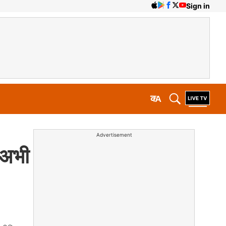
Sign in
क
A
Advertisement
 अभी