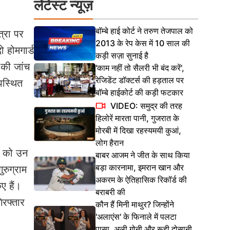
लेटेस्ट न्यूज़
बॉम्बे हाई कोर्ट ने तरुण तेजपाल को
त्रा पर
2013 के रेप केस में 10 साल की
ो होमगार्ड
कड़ी सज़ा सुनाई है
 की जांच
'काम नहीं तो सैलरी भी बंद करें',
रेजिडेंट डॉक्टर्स की हड़ताल पर
पस्थित
बॉम्बे हाईकोर्ट की कड़ी फटकार
VIDEO: समुद्र की तरह
हिलोरें मारता पानी, गुजरात के
मोरबी में दिखा रहस्यमयी कुआं,
लोग हैरान
ई को उन
बाबर आजम ने जीत के साथ किया
बड़ा कारनामा, इमरान खान और
रुग्राम
अकरम के ऐतिहासिक रिकॉर्ड की
ए हैं।
बराबरी की
िरफ्तार
कौन हैं मिनी माथुर? जिन्होंने
'अलाएंस' के फिनाले में पलटा
पासा, अली गोनी और रूही दोसानी