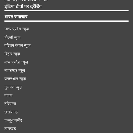
इंडिया टीवी पर ट्रेंडिंग
Advertisement
भारत समाचार
उत्तर प्रदेश न्यूज़
दिल्ली न्यूज़
पश्चिम बंगाल न्यूज़
बिहार न्यूज़
मध्य प्रदेश न्यूज़
महाराष्ट्र न्यूज़
राजस्थान न्यूज़
गुजरात न्यूज़
पंजाब
महाराष्ट्र, तेलंगाना में होगी बारिश
हरियाणा
छत्तीसगढ़
आने वाले दो से तीन दिनों में मानसून महाराष्ट्र, कर्नाटक,
जम्मू-कश्मीर
तेलंगाना, आंध्र प्रदेश, पश्चिम बंगाल के बचे हुए हिस्से को भी
झारखंड