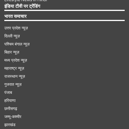
उनके मंत्रिमंडल के नौ मंत्रियों को पद और गोपनीयता की
इंडिया टीवी पर ट्रेंडिंग
शपथ दिलाई। पदभार ग्रहण करने के बाद, उन्होंने चेन्नई के
भारत समाचार
पेरियार थिदल स्थित थंथाई पेरियार ईवी रामास्वामी स्मारक पर
समाज सुधारक ईवी रामास्वामी (पेरियार) को श्रद्धांजलि अर्पित
उत्तर प्रदेश न्यूज़
दिल्ली न्यूज़
की। उन्होंने द्रविड़ कजगम के अध्यक्ष के. वीरमणि से भी
पश्चिम बंगाल न्यूज़
मुलाकात की।
बिहार न्यूज़
मध्य प्रदेश न्यूज़
Advertisement
महाराष्ट्र न्यूज़
राजस्थान न्यूज़
गुजरात न्यूज़
पंजाब
हरियाणा
छत्तीसगढ़
जम्मू-कश्मीर
झारखंड