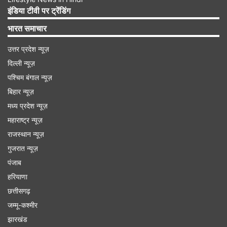
इंडिया टीवी पर ट्रेंडिंग
भारत समाचार
उत्तर प्रदेश न्यूज़
दिल्ली न्यूज़
पश्चिम बंगाल न्यूज़
बिहार न्यूज़
मध्य प्रदेश न्यूज़
महाराष्ट्र न्यूज़
राजस्थान न्यूज़
गुजरात न्यूज़
गैस पर करें गर्म: स्टील की छन्नी को साफ करने के लिए गैस
पंजाब
पर गर्म करने का तरीका प्रभावी है। सबसे पहले स्टील की
हरियाणा
छन्नी को गैस की आंच पर जाली वाली तरफ से हल्का गरम
छत्तीसगढ़
करें, जब तक कि पत्तियां जलकर निकलने न लगें। उसके
जम्मू-कश्मीर
बाद गैस बंद कर दें, ठंडा होने दें और स्क्रबर से हल्के हाथ
झारखंड