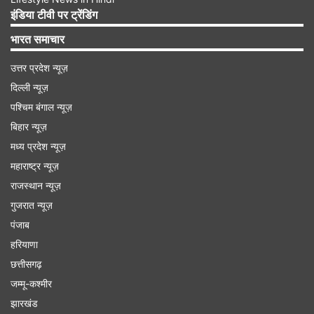
इंडिया टीवी पर ट्रेंडिंग
भारत समाचार
उत्तर प्रदेश न्यूज़
दिल्ली न्यूज़
पश्चिम बंगाल न्यूज़
बिहार न्यूज़
मध्य प्रदेश न्यूज़
महाराष्ट्र न्यूज़
राजस्थान न्यूज़
गुजरात न्यूज़
तीसरा स्टेप-
अब घोल को एक बार अच्छी तरह से मिक्स कर
पंजाब
दें। एक पैन या कड़ाही लें और उसमें तेल या घी गर्म करें।
हरियाणा
मालपुआ बनाने के लिए फ्लेट कड़ाही अच्छी होती है। जब तेल
छत्तीसगढ़
गर्म हो जाए तो चमचा या किसी छोटी कटोरी की मदद से घोल
जम्मू-कश्मीर
झारखंड
के तेल में डालें। घोल डालते ही फैल जाएगा और मलापुआ की