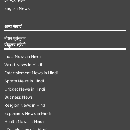
चढ़ गया। वहां खड़े होकर वह इधर-उधर देखने लगा। इसी
इन्वेस्टर कॉलम
English News
बीच, उसके हाथों की हरकत होते ही वह ओवरहेड इक्वीपमेंट
यानी ओएचई तार से प्रवाहित बिजली के संपर्क में आ गया और
अन्य सेवाएं
तेज झटका खाकर ट्रेन से नीचे गिर गया।
मौसम पूर्वानुमान
पॉपुलर श्रेणी
Advertisement
India News in Hindi
World News in Hindi
Entertainment News in Hindi
Sports News in Hindi
Cricket News in Hindi
Business News
Religion News in Hindi
Explainers News in Hindi
Health News in Hindi
Lifestyle News in Hindi