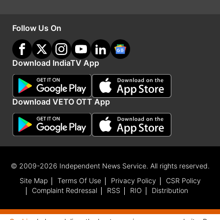
Follow Us On
Download IndiaTV App
Download VETO OTT App
हैरान कर देने वाला है वीडियो
घटना का लाइव वीडियो भी सामने आया है। जिसमें देखा जा
© 2009-2026 Independent News Service. All rights reserved.
सकता है कि रेलवे स्टेशन पर मौजूद लोग युवक को ट्रेन की
Site Map
Terms Of Use
Privacy Policy
CSR Policy
छत से उतरने के लिए कह रहे हैं। कुछ लोग यहां तक कह रहे
Complaint Redressal
RSS
RIO
Distribution
हैं कि उतर जा नहीं तो मर जाएगा। इसके बावजूद युवक ट्रेन