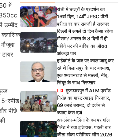
50 में
रांची में छात्रों के प्रदर्शन का
क 350cc
16वां दिन, 14वीं JPSC पीटी
परीक्षा रद्द कर सकती है सरकार
ी उम्मीद
दिल्ली में अगले दो दिन कैसा रहेगा
। क्लासिक
मौसम? अगस्त के 8 दिनों में ही
 मौजूदा
महीने भर की बारिश का औसत
आंकड़ा पार
स टायर
हाईकोर्ट के जज पर कालाजादू कर
रहे थे बिलासपुर के चार बदमाश,
एक श्मशानघाट से मछली, नींबू,
सिंदूर के साथ गिरफ्तार
मुजफ्फरपुर में ATM फ्रॉड
ल्ड
गिरोह का मास्टरमाइंड गिरफ्तार,
 5-स्पीड
69 कार्ड बरामद, दो दर्जन से
और पीछे
ज्यादा केस दर्ज
असलंका-मलिंगा के दम पर गॉल
 की
गैलेंट ने रचा इतिहास, पहली बार
जीता लंका प्रीमियर लीग 2026