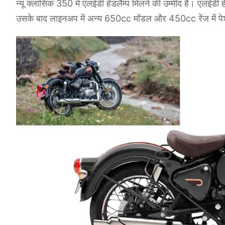
न्यू क्लासिक 350 में एलईडी हेडलैम्प मिलने की उम्मीद है। एलईडी 
उसके बाद लाइनअप में अन्य 650cc मॉडल और 450cc रेंज में प