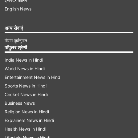
इन्वेस्टर कॉलम
English News
कंपनी ने एक बयान में कहा है कि मारुति सुजुकी इंडिया
अन्य सेवाएं
(एमएसआई) की कॉरपोरेट सामाजिक दायित्व (सीएसआर)
मौसम पूर्वानुमान
इकाई इस स्वास्थ्य केंद्र का वित्त पोषण करेगी। इसका
पॉपुलर श्रेणी
प्रबंधन और परिचालन जायडस अस्पताल के माध्यम से
India News in Hindi
रमनभाई फाउंडेशन करेगा।
World News in Hindi
Entertainment News in Hindi
एमएसआई के प्रबंध निदेशक केनिची आयुकावा ने कहा कि
Sports News in Hindi
जल एवं स्वच्छता, बुनियादी ढांचे के विकास और शिक्षा क्षेत्र में
Cricket News in Hindi
हमने साथ काम किया है और हमने यह पाया कि स्वास्थ्य सेवा
Business News
एक और ऐसा क्षेत्र है, जहां स्थानीय लोगों का जीवन स्तर
Religion News in Hindi
बेहतर बनाने के लिए हमें साथ मिलकर काम करना होगा।
Explainers News in Hindi
Health News in Hindi
Advertisement
Lifestyle News in Hindi