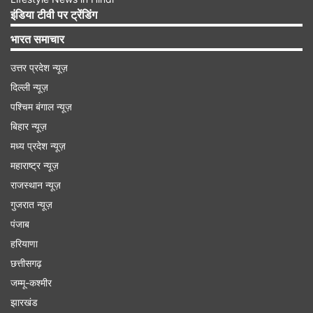
इंडिया टीवी पर ट्रेंडिंग
भारत समाचार
उत्तर प्रदेश न्यूज़
दिल्ली न्यूज़
पश्चिम बंगाल न्यूज़
बिहार न्यूज़
मध्य प्रदेश न्यूज़
महाराष्ट्र न्यूज़
राजस्थान न्यूज़
गुजरात न्यूज़
इस स्वास्थ्य केंद्र में सभी जांच उपकरण, छोटा ऑपरेशन कक्ष,
पंजाब
ईसीजी, पैथोलॉजी प्रयोगशाला, अल्ट्रासाउंड, दवा की दुकान
हरियाणा
इत्यादि सभी सुविधाएं उपलब्ध होंगी। मारुति इस पर 3.3
छत्तीसगढ़
करोड़ रुपए का निवेश करेगी। साथ ही परिचालन एवं
जम्मू-कश्मीर
झारखंड
रखरखाव का खर्च भी उठाएगी।