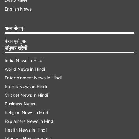
इन्वेस्टर कॉलम
English News
अन्य सेवाएं
मौसम पूर्वानुमान
पॉपुलर श्रेणी
India News in Hindi
World News in Hindi
Entertainment News in Hindi
अतिरिक्त नेटवर्क साइट चालू की गई हैं
Sports News in Hindi
Cricket News in Hindi
खबर के मुताबिक, श्रीनिवासन ने कहा कि एयरटेल ने अयोध्या
Business News
के हवाई अड्डे, रेलवे स्टेशन, बस अड्डा, प्रमुख ऐतिहासिक
Religion News in Hindi
क्षेत्रों, होटलों और शहर के दूसरे सभी महत्वपूर्ण स्थानों पर
Explainers News in Hindi
अपने नेटवर्क को पहले के मुकाबले ज्यादा मजबूत किया है।
Health News in Hindi
उन्होंने बताया कि कंपनी ने पूरे शहर को निर्बाध बातचीत और
Lifestyle News in Hindi