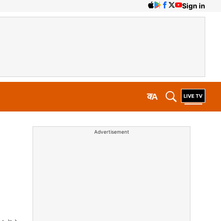
Sign in
क
A
Advertisement