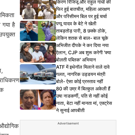
किरण रिजिजू और राहुल गांधी की
फिर हुई बातचीत, महिला आरक्षण
ाथमिकता
और परिसीमन बिल पर हुई चर्चा
पप्पू यादव के बेटे ने खेली
 गया है
ताबड़तोड़ पारी, 8 छक्के ठोके,
उपयुक्त
लेकिन शतक से बाल- बाल चूके
अभिजीत दीपके ने कर दिया नया
ऐलान, CJP अब शुरू करेगी 'क्या
बोलती पब्लिक' अभियान
ATF में इथेनॉल मिलाने वाले दावे
ा,
गलत, नागरिक उड्डयन मंत्री
प्राधिकरण
बोले- ऐसा कोई प्रस्ताव नहीं
80 की उम्र में बिल्कुल अकेली हैं
ंक
उषा नाडकर्णी, पति से नहीं कोई
नाता, बेटा नहीं मानता मां, एक्ट्रेस
ने सुनाई आपबीती
Advertisement
 औद्योगिक