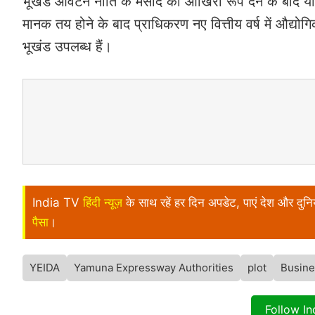
भूखंड आवंटन नीति के मसौदे को आखिरी रूप देने के बाद यीडा
मानक तय होने के बाद प्राधिकरण नए वित्तीय वर्ष में औद्यो
भूखंड उपलब्ध हैं।
India TV
हिंदी न्यूज़
के साथ रहें हर दिन अपडेट, पाएं देश और दु
पैसा
।
YEIDA
Yamuna Expressway Authorities
plot
Busine
Follow I