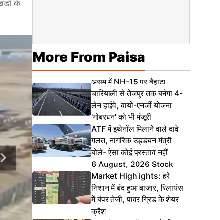
ंडों के
More From Paisa
असम में NH-15 पर बैहाटा
चारियाली से तेजपुर तक बनेगा 4-
लेन हाईवे, बायो-एनर्जी योजना
'गोबरधन' को भी मंजूरी
ATF में इथेनॉल मिलाने वाले दावे
गलत, नागरिक उड्डयन मंत्री
बोले- ऐसा कोई प्रस्ताव नहीं
6 August, 2026 Stock
Market Highlights: हरे
निशान में बंद हुआ बाजार, रिलायंस
में बंपर तेजी, पावर ग्रिड के शेयर
क्रैश