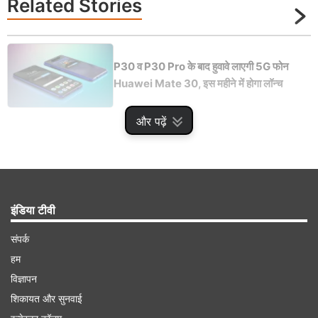
Related
Stories
P30 व P30 Pro के बाद हुवावे लाएगी 5G फोन
Huawei Mate 30, इस महीने में होगा लॉन्‍च
और पढ़ें
Advertisement
इंडिया टीवी
संपर्क
हम
विज्ञापन
शिकायत और सुनवाई