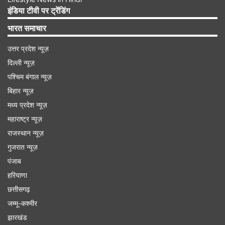
इंडिया टीवी पर ट्रेंडिंग
भारत समाचार
Advertisement
उत्तर प्रदेश न्यूज़
दिल्ली न्यूज़
पश्चिम बंगाल न्यूज़
बिहार न्यूज़
मध्य प्रदेश न्यूज़
महाराष्ट्र न्यूज़
राजस्थान न्यूज़
गुजरात न्यूज़
पंजाब
हरियाणा
हुवावे की बिक्री 50.30 प्रतिशत की शानदार वृद्धि के साथ
छत्तीसगढ़
5.91 करोड़ स्मार्टफोन पर पहुंच गई। कंपनी ने इस प्रदर्शन
जम्मू-कश्मीर
झारखंड
के साथ एप्पल को पछाड़ दूसरा स्थान हासिल कर लिया।