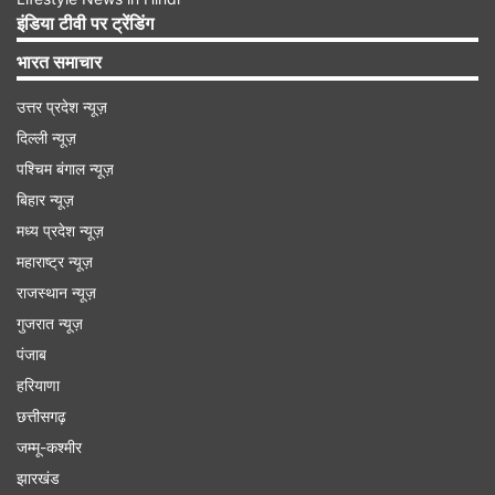
द वुल्फ ऑफ वॉल स्ट्रीट देखने के लिए सबसे बढ़िया फिल्म
इंडिया टीवी पर ट्रेंडिंग
है।
भारत समाचार
Advertisement
उत्तर प्रदेश न्यूज़
दिल्ली न्यूज़
पश्चिम बंगाल न्यूज़
बिहार न्यूज़
मध्य प्रदेश न्यूज़
महाराष्ट्र न्यूज़
राजस्थान न्यूज़
गुजरात न्यूज़
पंजाब
हरियाणा
छत्तीसगढ़
जम्मू-कश्मीर
बाजार (2018) - निर्देशक: गौरव के. चावला
झारखंड
आप हिंदी में शेयर मार्केट पर आधारित फिल्म बाजार जरूर