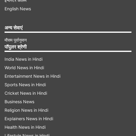
इन्वेस्टर कॉलम
English News
अन्य सेवाएं
मौसम पूर्वानुमान
पॉपुलर श्रेणी
India News in Hindi
द वुल्फ ऑफ वॉल स्ट्रीट (2013) - निर्देशक: मार्टिन
World News in Hindi
स्कॉर्सेसी
Entertainment News in Hindi
Sports News in Hindi
यह सिर्फ़ एक फ़िल्म नहीं है - यह एक रोमांचक सफ़र है! द
Cricket News in Hindi
वुल्फ़ ऑफ़ वॉल स्ट्रीट 90 के दशक में स्टॉक ट्रेडिंग की
Business News
कच्ची ऊर्जा और पागलपन को सामने लाती है। मोतीलाल
Religion News in Hindi
ओसवाल के मुताबिक, अगर आप पंप-एंड-डंप स्कीम और वॉल
Explainers News in Hindi
स्ट्रीट की अधिकता की दुनिया की झलक देखना चाहते हैं, तो
Health News in Hindi
Lifestyle News in Hindi