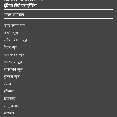
बुधवार को भारतीय बाजार काफी फ्लैट रहे और बीएसई
इंडिया टीवी पर ट्रेंडिंग
सेंसेक्स 73.80 अंकों की बढ़त के साथ 81,785.56 अंकों
भारत समाचार
पर बंद हुआ तो एनएसई निफ्टी 34.60 अंकों की बढ़त लेकर
उत्तर प्रदेश न्यूज़
25,052.35 अंकों पर बंद हुआ था। बुधवार को सेंसेक्स की
दिल्ली न्यूज़
30 में से 20 कंपनियों के शेयर गिरावट के साथ बंद हुए
पश्चिम बंगाल न्यूज़
जबकि बाकी के 10 कंपनियों के शेयर हरे निशान में बंद हुए
बिहार न्यूज़
थे।
मध्य प्रदेश न्यूज़
महाराष्ट्र न्यूज़
Advertisement
राजस्थान न्यूज़
गुजरात न्यूज़
पंजाब
हरियाणा
छत्तीसगढ़
जम्मू-कश्मीर
झारखंड