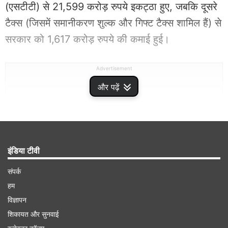
(एसटीटी) से 21,599 करोड़ रुपये इकट्ठा हुए, जबकि दूसरे
टैक्स (जिसमें समानीकरण शुल्क और गिफ्ट टैक्स शामिल हैं) से
सरकार को 1,617 करोड़ रुपये की कमाई हुई।
Advertisement
और पढ़ें
इंडिया टीवी
संपर्क
हम
विज्ञापन
शिकायत और सुनवाई
टैक्स कलेक्शन बढ़ने की रही वजह