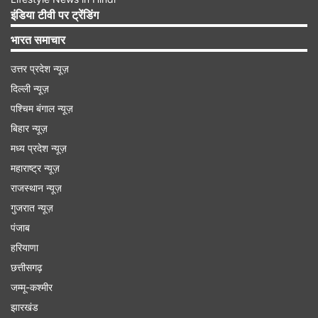
रुपये का कॉरपोरेट कर शामिल है। सरकार ने चालू वित्त वर्ष में
इंडिया टीवी पर ट्रेंडिंग
प्रत्यक्ष करों (डायरेक्ट टैक्स) से 22.07 लाख करोड़ रुपये
भारत समाचार
जुटाने का लक्ष्य तय किया है। यह पिछले वित्त वर्ष की तुलना में
उत्तर प्रदेश न्यूज़
13 प्रतिशत अधिक है।
दिल्ली न्यूज़
पश्चिम बंगाल न्यूज़
Advertisement
बिहार न्यूज़
मध्य प्रदेश न्यूज़
महाराष्ट्र न्यूज़
राजस्थान न्यूज़
गुजरात न्यूज़
पंजाब
हरियाणा
छत्तीसगढ़
जम्मू-कश्मीर
झारखंड