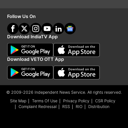
पिछले दो सालों में व्यक्तिगत इनकम टैक्स कलेक्शन कॉर्पोरेट
Follow Us On
टैक्स से आगे निकल गया है, क्योंकि इनकम में बढ़ोतरी हुई है;
सरकार ने कंपनियों के बजाय व्यक्तिगत करदाताओं के हाथ में
लाभांश पर टैक्स लगाया है। जुलाई में वित्त वर्ष 25 के लिए
Download IndiaTV App
केंद्रीय बजट पेश करते हुए वित्त मंत्री निर्मला सीतारमण ने
कहा था कि सरकार करों को सरल बनाने के प्रयास जारी
Download VETO OTT App
रखेगी।
Advertisement
© 2009-2026 Independent News Service. All rights reserved.
Site Map
Terms Of Use
Privacy Policy
CSR Policy
Complaint Redressal
RSS
RIO
Distribution