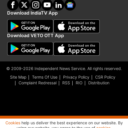
Download IndiaTV App
Download VETO OTT App
© 2009-2026 Independent News Service. All rights reserved.
Site Map
Terms Of Use
Privacy Policy
CSR Policy
Complaint Redressal
RSS
RIO
Distribution
Cookies
help us deliver the best experience on our website. By
Advertisement
using our website, you agree to the use of
cookies
.