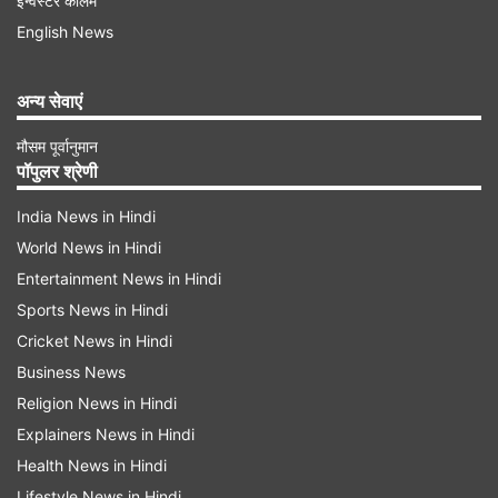
इन्वेस्टर कॉलम
रणनीतिक वित्तीय निर्णय लेने का एक अच्छा समय है, खासकर
English News
जब निवेश और बचत की बात आती है।
अन्य सेवाएं
वृषभ:
मौसम पूर्वानुमान
वृषभ साप्ताहिक वित्त राशिफल इस राशि के जातकों के लिए
पॉपुलर श्रेणी
एक स्थिर और वित्तीय रूप से सुरक्षित सप्ताह की ओर इशारा
India News in Hindi
करता है। धन प्रबंधन की दिशा में आपका पूंजी निवेश सर्वोत्तम
World News in Hindi
रहेगा, क्योंकि आपको बचत और स्मार्ट निवेश के अवसर
Entertainment News in Hindi
मिलेंगे।
Sports News in Hindi
Cricket News in Hindi
Advertisement
Business News
Religion News in Hindi
Explainers News in Hindi
Health News in Hindi
Lifestyle News in Hindi