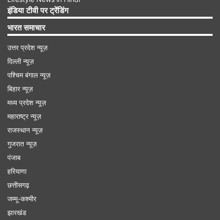
इंडिया टीवी पर ट्रेंडिंग
भारत समाचार
उत्तर प्रदेश न्यूज़
दिल्ली न्यूज़
पश्चिम बंगाल न्यूज़
बिहार न्यूज़
मिथुन:
मध्य प्रदेश न्यूज़
मिथुन साप्ताहिक वित्त राशिफल आपके वित्तीय संस्थानों के
महाराष्ट्र न्यूज़
लिए एक उपयुक्त सप्ताह की सिफारिश करता है। आपकी
राजस्थान न्यूज़
त्वरित सोच और अनुकूलन क्षमता आपको स्मार्ट वित्तीय निर्णय
गुजरात न्यूज़
पंजाब
लेने में मदद करेगी। निवेश के नए अवसर तलाशने के लिए
हरियाणा
तैयार रहें, लेकिन गहन शोध करना याद रखें।
छत्तीसगढ़
कर्क:
जम्मू-कश्मीर
झारखंड
कर्क साप्ताहिक वित्त राशिफल आपकी वित्तीय स्थिरता के लिए