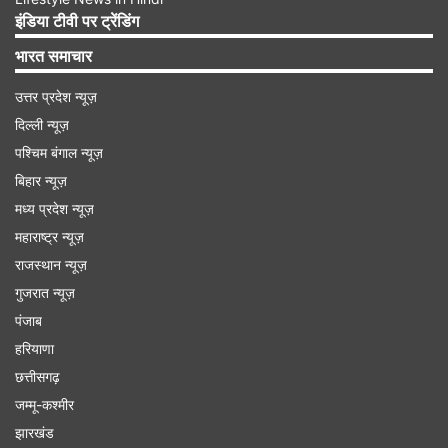
देर रात 12 बजकर 7 मिनट से रात 12 बजकर 47 मिनट तक
इंडिया टीवी पर ट्रेंडिंग
रहेगा।
भारत समाचार
उत्तर प्रदेश न्यूज़
Advertisement
दिल्ली न्यूज़
पश्चिम बंगाल न्यूज़
बिहार न्यूज़
मध्य प्रदेश न्यूज़
महाराष्ट्र न्यूज़
राजस्थान न्यूज़
गुजरात न्यूज़
पंजाब
हरियाणा
छत्तीसगढ़
जम्मू-कश्मीर
अधिक मासिक शिवरात्रि 2026 महासंयोग
झारखंड