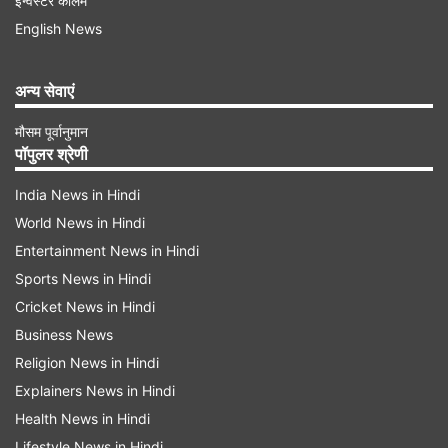
इन्वेस्टर कॉलम
एक अलग पहचान बनाना चाहते हैं, तो आज के दिन आपको
English News
खैर के पेड़ की उपासना करना चाहिए और उसके आगे हाथ
जोड़कर प्रणाम करना चाहिए।
अन्य सेवाएं
-
अगर आप अपनी बातों को दूसरे लोगों के सामने स्पष्ट रूप से
मौसम पूर्वानुमान
पॉपुलर श्रेणी
व्यक्त नहीं कर पाते हैं, तो आज के दिन एक पान का पत्ता
लेकर उस पर थोड़ा-सा कत्था लगाएं। अब उस पान के पत्ते
India News in Hindi
World News in Hindi
को मोड़कर, एक सफेद रंग के कोरे कागज में लपेटकर हनुमान
Entertainment News in Hindi
जी के मंदिर में चढ़ा दें।
Sports News in Hindi
Cricket News in Hindi
Advertisement
Business News
Religion News in Hindi
Explainers News in Hindi
Health News in Hindi
Lifestyle News in Hindi