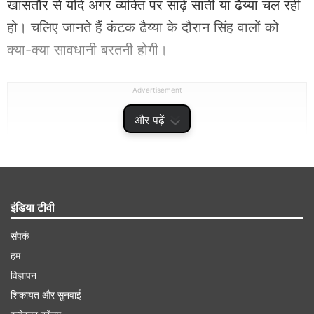
खासतौर से यदि अगर व्यक्ति पर साढ़े साती या ढैय्या चल रही
हो। चलिए जानते हैं कंटक ढैय्या के दौरान सिंह वालों को
क्या-क्या सावधानी बरतनी होगी।
Advertisement
और पढ़ें
इंडिया टीवी
संपर्क
हम
विज्ञापन
जून 2027 तक सिंह राशि वाले रहें सावधान
शिकायत और सुनवाई