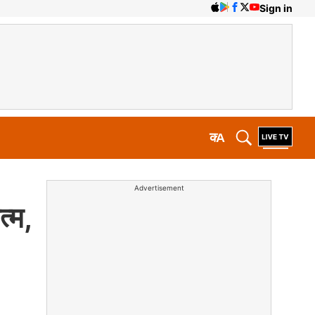
Sign in
क
A
Advertisement
्म,