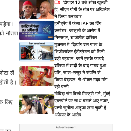
'दोपहर 12 बजे आंख खुलती
है', सीएम योगी के तंज पर अखिलेश
ने किया पलटवार
हनीट्रैप में फंसा IAF का विंग
पड़ेगा।
कमांडर, जासूसी के आरोप में
 को नौतपा
गिरफ्तार, चार्जशीट दाखिल
गुजरात में 'दिव्यांग बस पास' के
डिजीलॉकर इंटीग्रेशन को मिली
बड़ी पहचान, जानें इसके फायदे
बलिया में शादी के बाद गायब हुआ
ोटा लें
पति, सास-ससुर ने संपत्ति से
किया बेदखल, रो-रोकर मदद मांग
 होती है।
रही पत्नी
गोविंदा संग दिखी मिस्ट्री गर्ल, मुंबई
एयरपोर्ट पर साथ चलते आए नजर,
के लिए
पत्नी सुनीता आहूजा लगा चुकी हैं
अफेयर के आरोप
Advertisement