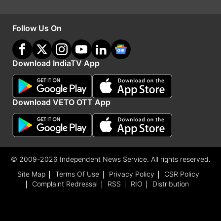
Follow Us On
Download IndiaTV App
Download VETO OTT App
Kuber Dev Favorite Nakshatra: क्या आपका जन्म
भी इस नक्षत्र में हुआ है? कुबेर देव की रहती है विशेष कृपा,
© 2009-2026 Independent News Service. All rights reserved.
राजा जैसा बीतता है जीवन!
Site Map
Terms Of Use
Privacy Policy
CSR Policy
Complaint Redressal
RSS
RIO
Distribution
Shani Nakshatra Gochar: 17 मई से शुरू होगा इन 4
राशियों का गोल्डन पीरियड, शनि दिलाएंगे अपार धन और