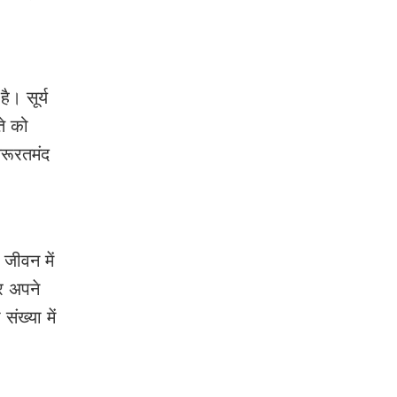
ै। सूर्य
े को
जरूरतमंद
 जीवन में
र अपने
ंख्या में