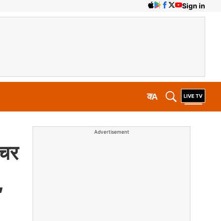
Sign in
क
A
Advertisement
ोचर
,