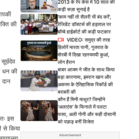
2013 के रेप केस में 10 साल की
कड़ी सज़ा सुनाई है
 आपकी
'काम नहीं तो सैलरी भी बंद करें',
क्ति की
रेजिडेंट डॉक्टर्स की हड़ताल पर
बॉम्बे हाईकोर्ट की कड़ी फटकार
VIDEO: समुद्र की तरह
हिलोरें मारता पानी, गुजरात के
मोरबी में दिखा रहस्यमयी कुआं,
ूर्य़देव
लोग हैरान
बाबर आजम ने जीत के साथ किया
ा धन की
बड़ा कारनामा, इमरान खान और
ा दान
अकरम के ऐतिहासिक रिकॉर्ड की
बराबरी की
कौन हैं मिनी माथुर? जिन्होंने
'अलाएंस' के फिनाले में पलटा
पासा, अली गोनी और रूही दोसानी
अतः इस
को पछाड़ बनीं विजेता
ी से किया
Advertisement
न्यायालय