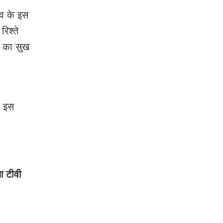
देव के इस
िश्ते
न का सुख
े इस
या टीवी