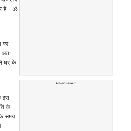
ार है- ॐ
ान का
े। अतः
ने घर के
Advertisement
के इस
ति के
 के समय
।