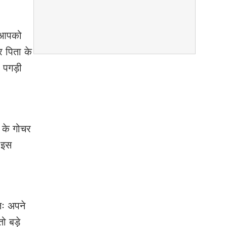
े आपको
र पिता के
 पगड़ी
व के गोचर
 इस
तः अपने
ो बड़े