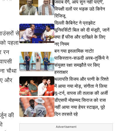
जवाब देंगे, आप सुन नहीं पाएंगे',
विपक्षी दलों पर भड़क उठे किरेन
रिजिजू
दिल्ली कैबिनेट ने प्राइवेट
यूनिवर्सिटी बिल को दी मंजूरी, जानें
ाउंसरों से
क्या हैं फीस और दाखिले के लिए
न को पहला
नए नियम
बन गया इस्लामिक नाटो!
ार रन
पाकिस्तान-सऊदी अरब-तुर्किये ने
 वापसी
संयुक्त रक्षा समझौते पर किए
पना चौथा
हस्ताक्षर
थलापति विजय और पत्नी के रिश्ते
दिए और
में आया नया मोड़, संगीता ने लिया
यू-टर्न, वापस ली तलाक की अर्जी
डीएसपी मोहम्मद सिराज को रास
नहीं आया नया हेयर स्टाइल, पूरे
दिन तरसते रहे
्जुन की
को
Advertisement