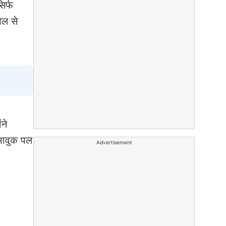
िर्फ
ेल से
ने
 भावुक पल
Advertisement