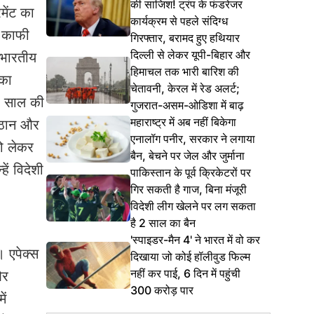
की साजिश! ट्रंप के फंडरेजर
ेंट का
कार्यक्रम से पहले संदिग्ध
से काफी
गिरफ्तार, बरामद हुए हथियार
दिल्ली से लेकर यूपी-बिहार और
 भारतीय
हिमाचल तक भारी बारिश की
 का
चेतावनी, केरल में रेड अलर्ट;
2 साल की
गुजरात-असम-ओडिशा में बाढ़
महाराष्ट्र में अब नहीं बिकेगा
 पठान और
एनालॉग पनीर, सरकार ने लगाया
को लेकर
बैन, बेचने पर जेल और जुर्माना
ें विदेशी
पाकिस्तान के पूर्व क्रिकेटरों पर
गिर सकती है गाज, बिना मंजूरी
विदेशी लीग खेलने पर लग सकता
है 2 साल का बैन
'स्पाइडर-मैन 4' ने भारत में वो कर
। एपेक्स
दिखाया जो कोई हॉलीवुड फिल्म
नहीं कर पाई, 6 दिन में पहुंची
और
300 करोड़ पार
ें