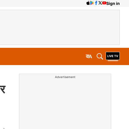
Sign in
क
A
Advertisement
कर