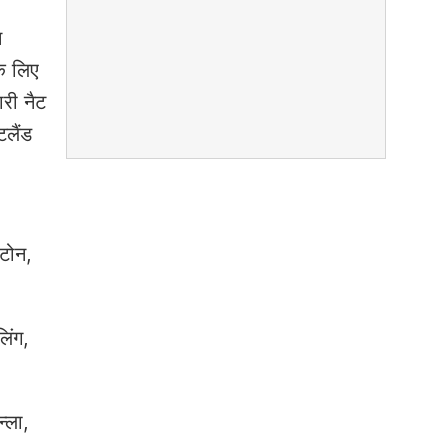
न
के लिए
ारी नैट
टलैंड
्टोन,
िंग,
्ला,