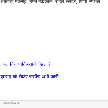
ा, अबताहा मकसूद, मेगन मैककोल, राहेल स्लेटर, पिप्पा स्प्रौल।
 बल गिरा पाकिस्तानी खिलाड़ी
ुमराह को लेकर सस्पेंस अभी जारी
Advertisement