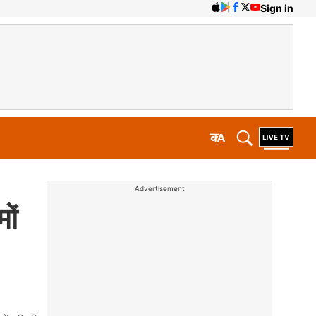
Sign in
क
A
Advertisement
ों