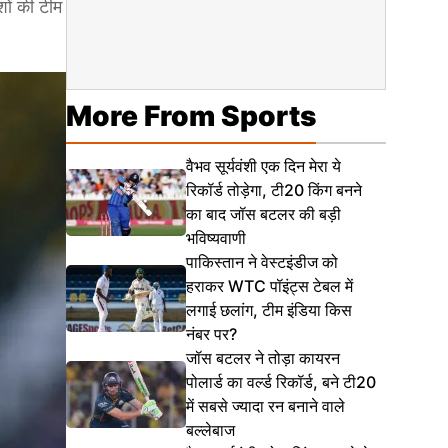
ों की टीम
More From Sports
वैभव सूर्यवंशी एक दिन मेरा ये
रिकॉर्ड तोड़ेगा, टी20 किंग बनने
का बाद जॉस बटलर की बड़ी
भविष्यवाणी
पाकिस्तान ने वेस्टइंडीज को
हराकर WTC पॉइंट्स टेबल में
लगाई छलांग, टीम इंडिया किस
नंबर पर?
जॉस बटलर ने तोड़ा कायरन
पोलार्ड का वर्ल्ड रिकॉर्ड, बने टी20
में सबसे ज्यादा रन बनाने वाले
बल्लेबाज