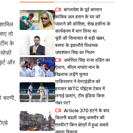
बांग्लादेश के पूर्व कप्तान
शाकिब अल हसन के घर को
जलाने की कोशिश, शेख हसीना के
 शामिल
कार्यक्रम में भाग लिया था
जाए तो
यूपी की सियासत से बड़ी खबर,
 टीम के
बसपा के इकलौते विधायक
उमाशंकर सिंह का निधन
न सोफी
अमरिंदर सिंह राजा वडिंग का
्ड्ट और
ऐलान, सीएम भगवंत मान के
खिलाफ लड़ेंगे चुनाव
पाकिस्तान ने वेस्टइंडीज को
हराकर WTC पॉइंट्स टेबल में
लगाई छलांग, टीम इंडिया किस
री चरणी,
नंबर पर?
Article 370 हटने के बाद
कितनी बदली जम्मू-कश्मीर की
ोएबे
तस्वीर? किन क्षेत्रों में हुआ सबसे
ज्यादा विकास