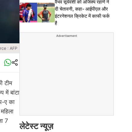
वैभव सूर्यवंशी को अजिंक्य रहाणे ने
दी चेतावनी, कहा- आईपीएल और
इंटरनेशनल क्रिकेट में काफी फर्क
है
Advertisement
rce : AFP
की टीम
 में बांटा
ुप-ए का
 महिला
ला 7
लेटेस्ट न्यूज़