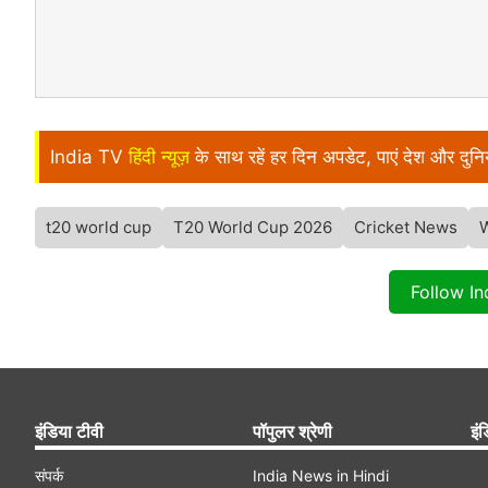
India TV
हिंदी न्यूज़
के साथ रहें हर दिन अपडेट, पाएं देश और दु
t20 world cup
T20 World Cup 2026
Cricket News
Follow I
इंडिया टीवी
पॉपुलर श्रेणी
इंड
संपर्क
India News in Hindi