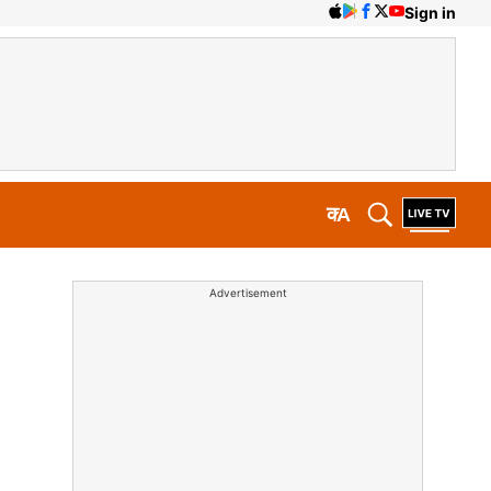
Sign in
क
A
Advertisement