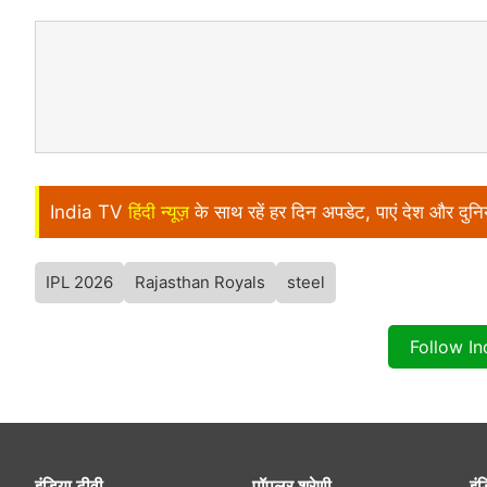
India TV
हिंदी न्यूज़
के साथ रहें हर दिन अपडेट, पाएं देश और दु
IPL 2026
Rajasthan Royals
steel
Follow I
इंडिया टीवी
पॉपुलर श्रेणी
इंड