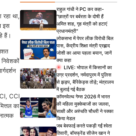
राहुल गांधी ने PC कर कहा-
ा रहा था,
"छात्रों पर बर्बरता के दोषी हैं
अमित शाह, गृह मंत्री को हटाएं
स इस
प्रधानमंत्री"
 हैं।
लोकसभा में पेपर लीक विरोधी बिल
पास, केंद्रीय शिक्षा मंत्री प्रह्लाद
तिशत
जोशी का आया पहला बयान, जानें
क्या कहा
 निवेशकों
LIVE: भोपाल में किसानों का
्गदर्शन
उग्र प्रदर्शन, नर्मदापुरम में पुलिस
से झड़प, बैरिकेड्स तोड़े; मंत्रालय
में बुलाई गई बैठक
BCCI, CCI
कॉमनवेल्थ गेम्स 2026 में भारत
की महिला मुक्केबाजों का जलवा,
मित्तल का
साक्षी और अरुंधति चौधरी ने पक्का
नात्मक
किया मेडल
जब बेवफाई करते पकड़ी गईं श्वेता
तिवारी, बॉयफ्रेंड सीजेन खान ने