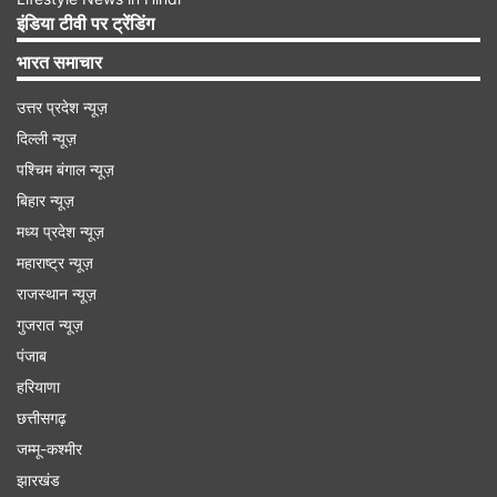
हैं।
इंडिया टीवी पर ट्रेंडिंग
भारत समाचार
Advertisement
उत्तर प्रदेश न्यूज़
दिल्ली न्यूज़
पश्चिम बंगाल न्यूज़
बिहार न्यूज़
मध्य प्रदेश न्यूज़
महाराष्ट्र न्यूज़
राजस्थान न्यूज़
गुजरात न्यूज़
पंजाब
हरियाणा
छत्तीसगढ़
12 जून से होगा T20 वर्ल्ड कप का आगाज
जम्मू-कश्मीर
रिपोर्ट के अनुसार, साउथ अफ्रीका के मुख्य कोच मंडला
झारखंड