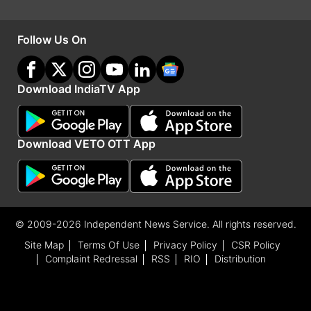
Follow Us On
एशिया कप में इन खिलाड़ियों को मिला अवॉर्ड
Download IndiaTV App
एशिया कप का खिताब जीतने के बाद टीम इंडिया के
Download VETO OTT App
अलावा खिलाड़ियों को भी उनके शानदार प्रदर्शन के
लिए अवॉर्ड दिया गया। आइए एक-एक करके जानते हैं
किसे कौन सा अवॉर्ड मिला:-
© 2009-2026 Independent News Service. All rights reserved.
स्मार्ट कैच ऑफ द मैच- रवींद्र जडेजा (3000 यूएस
Site Map
Terms Of Use
Privacy Policy
CSR Policy
डॉलर करीब 2 लाख 49 हजार रुपए)
Complaint Redressal
RSS
RIO
Distribution
फाइनल में प्लेयर ऑफ द मैच- मोहम्मद सिराज
(5000 यूएस डॉलर करीब 4 लाख 15 हजार रुपए)