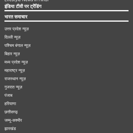
इंडिया टीवी पर ट्रेंडिंग
भारत समाचार
उत्तर प्रदेश न्यूज़
दिल्ली न्यूज़
पश्चिम बंगाल न्यूज़
बिहार न्यूज़
एशिया कप जीतने के बाद टीम इंडिया को मिले इतने रुपये
मध्य प्रदेश न्यूज़
महाराष्ट्र न्यूज़
राजस्थान न्यूज़
भारतीय टीम ने यह टूर्नामेंट जीता और 8वीं बार एशिया
गुजरात न्यूज़
कप की चैंपियन बनी। इस टूर्नामेंट में पूरी टीम को 1
पंजाब
लाख 50 हजार यूएस डॉलर यानी लगभग एक करोड़
हरियाणा
24 लाख 63 हजार प्राइज मनी टीम इंडिया को मिली।
छत्तीसगढ़
जम्मू-कश्मीर
जबकि रनर अप श्रीलंकाई टीम को 75 हजार यूएस
झारखंड
डॉलर यानी करीब 62.31 लाख रुपए मिले।