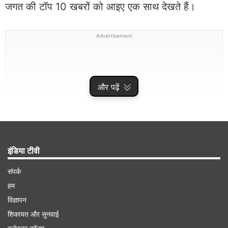
जगत की टॉप 10 खबरों को आइए एक साथ देखते हैं।
Advertisement
और पढ़ें
इंडिया टीवी
संपर्क
भारत ने जीता एशिया कप
हम
विज्ञापन
शिकायत और सुनवाई