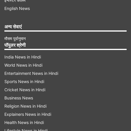
भारतीय क्रिकेट टीम ने श्रीलंका को एशिया कप के
इन्वेस्टर कॉलम
English News
फाइनल मुकाबले में 10 विकेट से धो दिया। इस मुकाबले
में श्रीलंकाई कप्तान दासुन शनाका ने टॉस जीतकर
अन्य सेवाएं
पहले बल्लेबाजी का फैसला किया था। लेकिन भारतीय
गेंदबाजों ने इस फैसले को गलत साबित कर दिया।
मौसम पूर्वानुमान
पॉपुलर श्रेणी
श्रीलंकाई टीम इस मुकाबले में सिर्फ 50 रनों पर
ऑलआउट कर दिया। जवाब में टीम इंडिया ने सिर्फ 7वें
India News in Hindi
ओवर में इस मैच को जीत लिया।
World News in Hindi
Entertainment News in Hindi
Sports News in Hindi
Advertisement
Cricket News in Hindi
Business News
Religion News in Hindi
Explainers News in Hindi
Health News in Hindi
Lifestyle News in Hindi