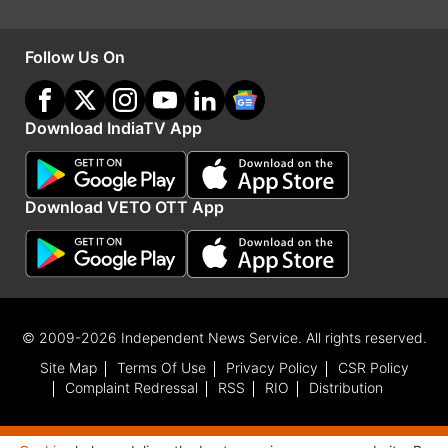
Follow Us On
Download IndiaTV App
Download VETO OTT App
पहली बार मिली 2 प्लेयर्स को जगह, हर्षित राणा की भी हुई
वापसी
टीम इंडिया के टी20 स्क्वाड को देखा जाए तो उसमें पहली
बार 2 प्लेयर्स को जगह मिली है जिसमें एक नाम जो तय हो
© 2009-2026 Independent News Service. All rights reserved.
चुका था वह 15 साल के वैभव सूर्यवंशी का है जिनका
Site Map
Terms Of Use
Privacy Policy
CSR Policy
आईपीएल 2026 में शानदार प्रदर्शन देखने को मिला तो
Complaint Redressal
RSS
RIO
Distribution
उनको जहां पहली बार शामिल किया गया है। वहीं इसके