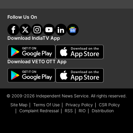
किया कमाल
Follow Us On
टीम इंडिया ने पहले बल्लेबाजी में कमाल किया और इसके बाद
गेंदबाजों ने मोर्चा संभाला। पहली पारी में डेब्यू कर रहे मानव
सुथार ने 22 ओवर में छह विकेट चटकाए। उनके अलावा
Download IndiaTV App
प्रसिद्ध को तीन और एक विकेट सुंदर को मिला। दूसरी पारी
में वॉशिंगटन सुंदर को चार विकेट मिले। उनके अलावा कुलदीप
Download VETO OTT App
यादव ने तीन और एक एक विकेट मानव सुथार और मोहम्मद
सिराज को भी मिला।
© 2009-2026 Independent News Service. All rights reserved.
Site Map
Terms Of Use
Privacy Policy
CSR Policy
Complaint Redressal
RSS
RIO
Distribution