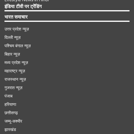
पारियों में मिलाकर भी उतने रन नहीं बना पाई। अफगानिस्तान
इंडिया टीवी पर ट्रेंडिंग
की टीम पहली पारी में 152 रन बना सकी और उसके बाद
भारत समाचार
दूसरी पारी में केवल 112 रन ही बना सकी।
उत्तर प्रदेश न्यूज़
दिल्ली न्यूज़
Advertisement
पश्चिम बंगाल न्यूज़
बिहार न्यूज़
मध्य प्रदेश न्यूज़
महाराष्ट्र न्यूज़
राजस्थान न्यूज़
गुजरात न्यूज़
पंजाब
हरियाणा
छत्तीसगढ़
जम्मू-कश्मीर
झारखंड
पहली पारी में मानव सुथार और दूसरी में वॉशिंगटन सुंदर ने