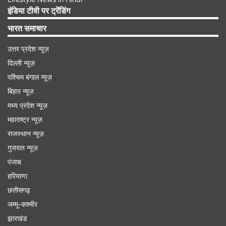
टीम से जुड़ने की उम्मीद है।
इंडिया टीवी पर ट्रेंडिंग
भारत समाचार
Advertisement
उत्तर प्रदेश न्यूज़
दिल्ली न्यूज़
पश्चिम बंगाल न्यूज़
बिहार न्यूज़
मध्य प्रदेश न्यूज़
महाराष्ट्र न्यूज़
राजस्थान न्यूज़
गुजरात न्यूज़
पंजाब
हरियाणा
वेस्टइंडीज के हेड कोच डैरेन सैमी ने कहा कि भारत में हुए
छत्तीसगढ़
जम्मू-कश्मीर
T20 वर्ल्ड कप के बाद यह टीम की पहली सीरीज है और
झारखंड
खिलाड़ी जिस जुनून और एकजुटता के साथ खेले थे, उसी