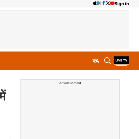
Sign in
क
A
Advertisement
ें