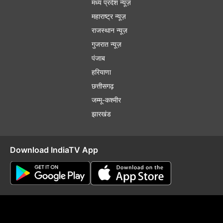
मध्य प्रदेश न्यूज़
महाराष्ट्र न्यूज़
राजस्थान न्यूज़
गुजरात न्यूज़
पंजाब
हरियाणा
छत्तीसगढ़
जम्मू-कश्मीर
झारखंड
Download IndiaTV App