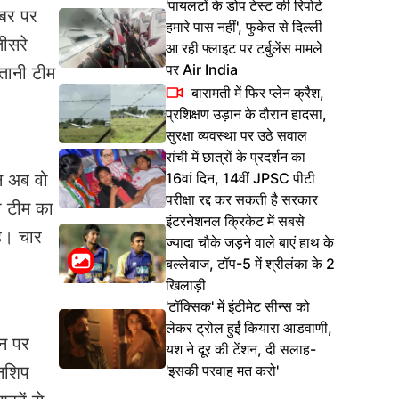
'पायलटों के डोप टेस्ट की रिपोर्ट
ंबर पर
हमारे पास नहीं', फुकेत से दिल्ली
ीसरे
आ रही फ्लाइट पर टर्बुलेंस मामले
पर Air India
तानी टीम
बारामती में फिर प्लेन क्रैश,
प्रशिक्षण उड़ान के दौरान हादसा,
सुरक्षा व्यवस्था पर उठे सवाल
रांची में छात्रों के प्रदर्शन का
16वां दिन, 14वीं JPSC पीटी
न अब वो
परीक्षा रद्द कर सकती है सरकार
ी टीम का
इंटरनेशनल क्रिकेट में सबसे
ै। चार
ज्यादा चौके जड़ने वाले बाएं हाथ के
बल्लेबाज, टॉप-5 में श्रीलंका के 2
खिलाड़ी
'टॉक्सिक' में इंटीमेट सीन्स को
लेकर ट्रोल हुईं कियारा आडवाणी,
ान पर
यश ने दूर की टेंशन, दी सलाह-
'इसकी परवाह मत करो'
यनशिप