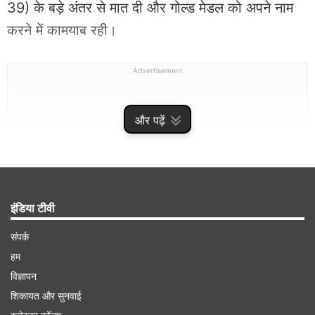
39) के बड़े अंतर से मात दी और गोल्ड मेडल को अपने नाम
करने में कामयाब रही।
Advertisement
और पढ़ें
इंडिया टीवी
संपर्क
हम
धीरज ने आखिरी दो शॉट में किया परफेक्ट 10 का स्कोर
विज्ञापन
शिकायत और सुनवाई
धीरज और कुमकुम की जोड़ी के लिए ओलंपिक चैंपियन का