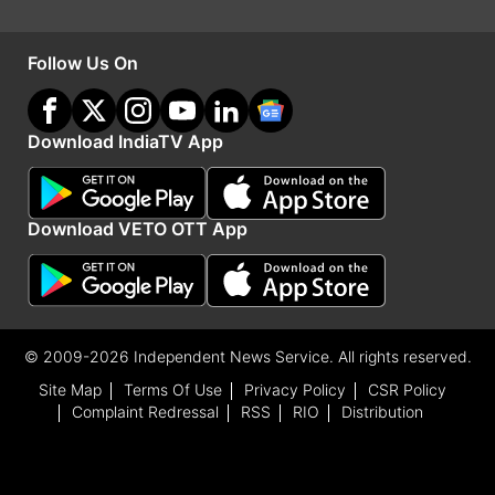
पेट्स
Follow Us On
VNY3MQWNKEGU
U8S47JGJH5MG
Download IndiaTV App
FFIC33NTEUKA
ZZATXB24QES8
Download VETO OTT App
इस तरह रिडीम करें कोड (How to Redeem Free
Fire Codes)
फ्री फायर के रिडीम कोड्स को यूज करने के लिए कोड
© 2009-2026 Independent News Service. All rights reserved.
रिडीम्पशन वेबसाइट
Site Map
Terms Of Use
Privacy Policy
CSR Policy
(
https://reward.ff.garena.com/
) पर जाएं।
Complaint Redressal
RSS
RIO
Distribution
इसके बाद अपने फ्री फायर अकाउंट में लॉग-इन करें।
यहां आपको रिडीम बैनर दिखाई देगा।