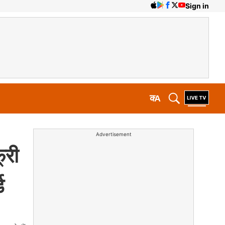
Sign in
क
A
Advertisement
री
ड