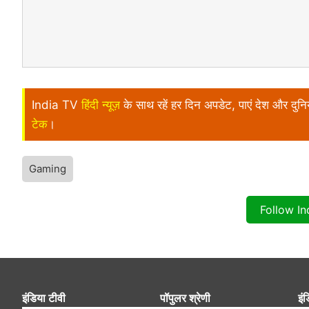
India TV
हिंदी न्यूज़
के साथ रहें हर दिन अपडेट, पाएं देश और दु
टेक
।
Gaming
Follow I
इंडिया टीवी
पॉपुलर श्रेणी
इंड