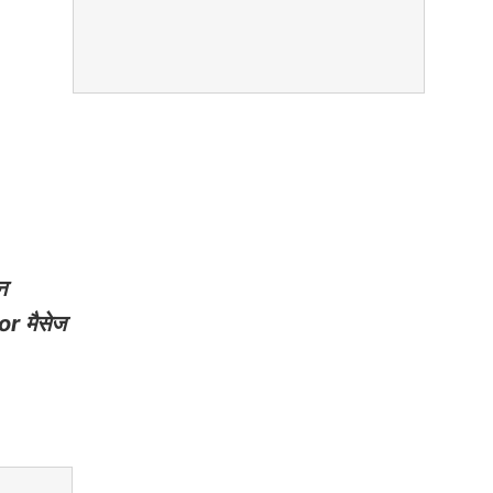
न
or मैसेज