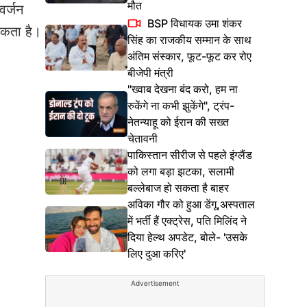
मौत
वर्जन
BSP विधायक उमा शंकर
सकता है।
सिंह का राजकीय सम्मान के साथ
अंतिम संस्कार, फूट-फूट कर रोए
बीजेपी मंत्री
"ख्वाब देखना बंद करो, हम ना
रुकेंगे ना कभी झुकेंगे", ट्रंप-
नेतन्याहू को ईरान की सख्त
चेतावनी
पाकिस्तान सीरीज से पहले इंग्लैंड
को लगा बड़ा झटका, सलामी
बल्लेबाज हो सकता है बाहर
अविका गौर को हुआ डेंगू,अस्पताल
में भर्ती हैं एक्ट्रेस, पति मिलिंद ने
दिया हेल्थ अपडेट, बोले- 'उसके
लिए दुआ करिए'
Advertisement