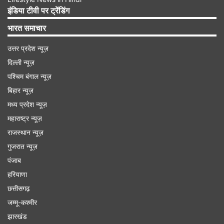
इंडिया टीवी पर ट्रेंडिंग
भारत समाचार
उत्तर प्रदेश न्यूज़
दिल्ली न्यूज़
पश्चिम बंगाल न्यूज़
बिहार न्यूज़
मध्य प्रदेश न्यूज़
महाराष्ट्र न्यूज़
राजस्थान न्यूज़
NPCI ने नहीं दी प्रतिक्रिया
गुजरात न्यूज़
DownDetector के अनुसार, शाम 7:50 बजे तक UPI
पंजाब
को लेकर समस्या शुरू हुई। वेबसाइट पर कुछ ही मिनट में
हरियाणा
छत्तीसगढ़
हजारों शिकायतें दर्ज हो गई हैं। आपको बात दें कि भारत के
जम्मू-कश्मीर
यूनिफाइड पेमेंट्स इंटरफेस एक पॉपुलर ऑनलाइन पेमेंट सर्विस
झारखंड
है। इसे नेशनल पेमेंट्स कॉरपोरेशन ऑफ इंडिया ने डिजाइन