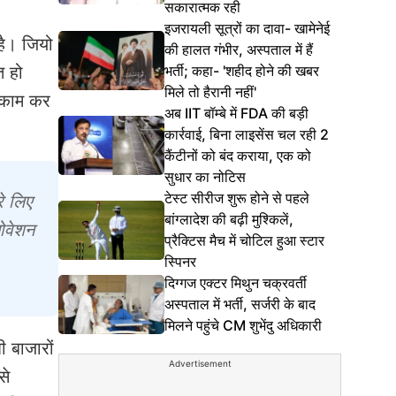
सकारात्मक रही
इजरायली सूत्रों का दावा- खामेनेई
है। जियो
की हालत गंभीर, अस्पताल में हैं
भर्ती; कहा- 'शहीद होने की खबर
त हो
मिले तो हैरानी नहीं'
र काम कर
अब IIT बॉम्बे में FDA की बड़ी
कार्रवाई, बिना लाइसेंस चल रही 2
कैंटीनों को बंद कराया, एक को
सुधार का नोटिस
टेस्ट सीरीज शुरू होने से पहले
े लिए
बांग्लादेश की बढ़ी मुश्किलें,
ोवेशन
प्रैक्टिस मैच में चोटिल हुआ स्टार
स्पिनर
दिग्गज एक्टर मिथुन चक्रवर्ती
अस्पताल में भर्ती, सर्जरी के बाद
मिलने पहुंचे CM शुभेंदु अधिकारी
ी बाजारों
Advertisement
से