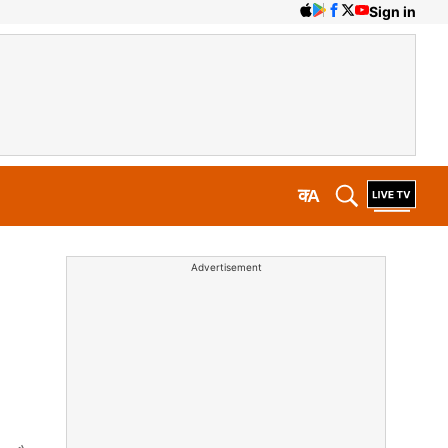
Sign in
क
A
Advertisement