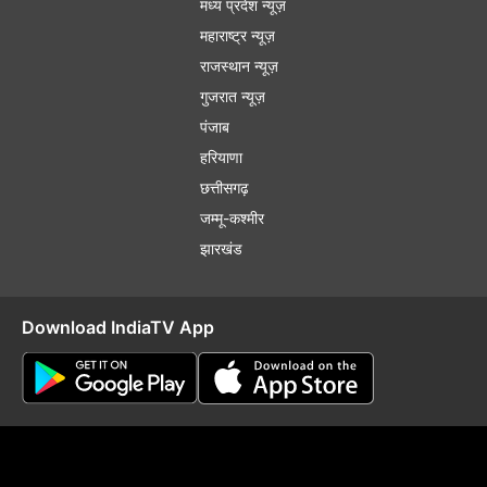
मध्य प्रदेश न्यूज़
महाराष्ट्र न्यूज़
राजस्थान न्यूज़
गुजरात न्यूज़
पंजाब
हरियाणा
छत्तीसगढ़
जम्मू-कश्मीर
झारखंड
Download IndiaTV App