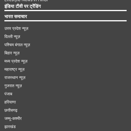
इंडिया टीवी पर ट्रेंडिंग
भारत समाचार
उत्तर प्रदेश न्यूज़
दिल्ली न्यूज़
पश्चिम बंगाल न्यूज़
बिहार न्यूज़
मध्य प्रदेश न्यूज़
महाराष्ट्र न्यूज़
राजस्थान न्यूज़
फीचर्स में बड़ा अपग्रेड
गुजरात न्यूज़
एप्पल के अपकमिंग फोन के फीचर्स की बात करें तो यह प्रो
पंजाब
सीरीज A20 Pro Bionic चिपसेट के साथ आ सकती है।
हरियाणा
छत्तीसगढ़
इसके अलावा फोन में नया C2 मॉडम भी दिया जा सकता है।
जम्मू-कश्मीर
एप्पल अपकमिंग iPhone 18 सीरीज के डायनैमिक आईलैंड में
झारखंड
भी बदलाव कर सकता है। इसमें बड़ा आईलैंड मिल सकता है।