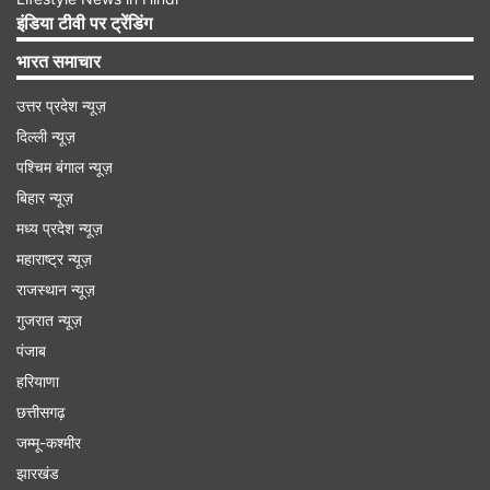
इंडिया टीवी पर ट्रेंडिंग
भारत समाचार
उत्तर प्रदेश न्यूज़
दिल्ली न्यूज़
पश्चिम बंगाल न्यूज़
बिहार न्यूज़
मध्य प्रदेश न्यूज़
महाराष्ट्र न्यूज़
राजस्थान न्यूज़
गुजरात न्यूज़
पंजाब
हरियाणा
छत्तीसगढ़
अवैध कब्जों से जुड़े मामलों पर कार्रवाई करने का निर्देश
जम्मू-कश्मीर
झारखंड
अलग-अलग जिलों के कई शिकायतकर्ताओं ने अवैध कब्जों से