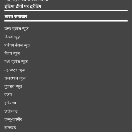
इंडिया टीवी पर ट्रेंडिंग
Advertisement
भारत समाचार
उत्तर प्रदेश न्यूज़
दिल्ली न्यूज़
पश्चिम बंगाल न्यूज़
बिहार न्यूज़
मध्य प्रदेश न्यूज़
महाराष्ट्र न्यूज़
राजस्थान न्यूज़
गुजरात न्यूज़
पंजाब
यूजर्स ने दी प्रति​क्रियाएं
हरियाणा
छत्तीसगढ़
इस वीडियो पर अब तक कई यूजर्स ने प्रतिक्रियाएं दी हैं।
जम्मू-कश्मीर
एक यूजर ने लिखा कि, 'आलसी पोती।' दूसरे ने लिखा कि,
झारखंड