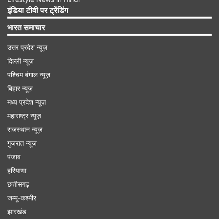
लेता है और उसके इसी टैलेंट के कारण वीडियो काफी वायरल
इंडिया टीवी पर ट्रेंडिंग
हो रहा है।
भारत समाचार
उत्तर प्रदेश न्यूज़
यहां देखें वायरल वीडियो
दिल्ली न्यूज़
पश्चिम बंगाल न्यूज़
बिहार न्यूज़
मध्य प्रदेश न्यूज़
महाराष्ट्र न्यूज़
Advertisement
राजस्थान न्यूज़
गुजरात न्यूज़
पंजाब
हरियाणा
छत्तीसगढ़
जम्मू-कश्मीर
झारखंड