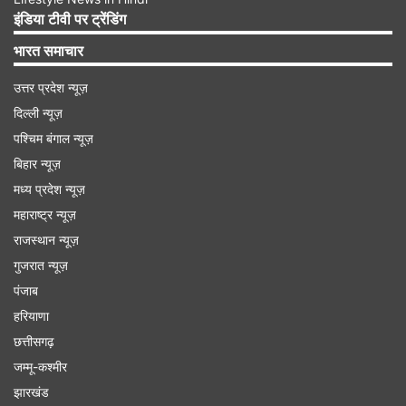
इंडिया टीवी पर ट्रेंडिंग
Advertisement
भारत समाचार
उत्तर प्रदेश न्यूज़
दिल्ली न्यूज़
पश्चिम बंगाल न्यूज़
बिहार न्यूज़
मध्य प्रदेश न्यूज़
महाराष्ट्र न्यूज़
राजस्थान न्यूज़
गुजरात न्यूज़
पंजाब
ईरान की अर्ध-सरकारी फ़ार्स न्यूज़ एजेंसी के अनुसार,
हरियाणा
अमेरिका ने तेहरान से 400 किलोग्राम अत्यधिक संवर्धित
छत्तीसगढ़
यूरेनियम सौंपने, संचालन को एक ही परमाणु संयंत्र तक
जम्मू-कश्मीर
झारखंड
सीमित रखने और यह स्वीकार करने की मांग की थी कि