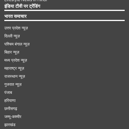
सामाजिक सामंजस्य और आपसी सम्मान को बढ़ावा देने में
इंडिया टीवी पर ट्रेंडिंग
उनके शोध और सार्वजनिक भागीदारी के महत्व को स्वीकार
भारत समाचार
करता है।’’ 'स्कॉटलैंड में हिंदूफोबिया' रिपोर्ट में दावा किया गया
है कि यह स्कॉटलैंड में इस मुद्दे पर अपनी तरह का पहला गहन
उत्तर प्रदेश न्यूज़
दिल्ली न्यूज़
अध्ययन है। (भाषा)
पश्चिम बंगाल न्यूज़
बिहार न्यूज़
Advertisement
मध्य प्रदेश न्यूज़
महाराष्ट्र न्यूज़
राजस्थान न्यूज़
गुजरात न्यूज़
पंजाब
हरियाणा
छत्तीसगढ़
जम्मू-कश्मीर
झारखंड