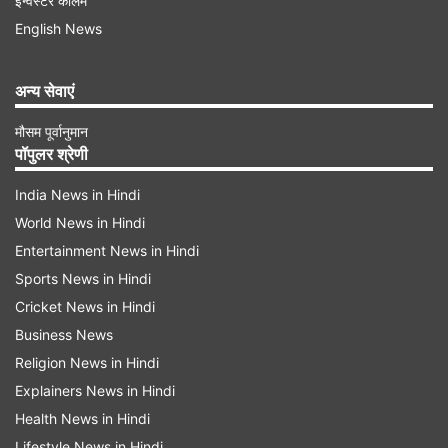
इन्वेस्टर कॉलम
English News
अन्य सेवाएं
क्यों सनी लिया सरोगेसी का फैसला
मौसम पूर्वानुमान
वीडियो की शुरुआत में सोहा कहती हैं, 'आज का एपिसोड
पॉपुलर श्रेणी
माता-पिता बनने के विभिन्न तरीकों को जानने के बारे में है।'
India News in Hindi
इसके बाद सनी कहती हैं, 'मेरे मन में हमेशा से एक बच्चा गोद
World News in Hindi
लेने का विचार था।' उन्होंने बताया कि जिस दिन उन्होंने IVF
Entertainment News in Hindi
(इन विट्रो फर्टिलाइजेशन) प्रक्रिया करवाई, उसी दिन उन्हें
Sports News in Hindi
एक बच्ची निशा को गोद लेने की मंजूरी मिल गई। यह इत्तेफाक
Cricket News in Hindi
उनके लिए एक खूबसूरत संयोग बन गया। बातचीत के दौरान
Business News
Religion News in Hindi
सोहा अली खान ने सनी से सवाल किया कि क्या सरोगेसी का
Explainers News in Hindi
निर्णय उन्होंने जानबूझकर इसलिए लिया क्योंकि वह खुद
Health News in Hindi
गर्भधारण नहीं करना चाहती थीं। इस पर सनी ने स्पष्ट रूप से
Lifestyle News in Hindi