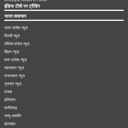
स्वीकार किया, 'हां, मैंने ऐसा नहीं किया।' यह बयान दर्शाता है
इंडिया टीवी पर ट्रेंडिंग
कि सनी ने मातृत्व को अपनाने का एक अलग लेकिन सोच-
भारत समाचार
समझकर लिया गया रास्ता चुना।
उत्तर प्रदेश न्यूज़
दिल्ली न्यूज़
यहां देखें पोस्ट
पश्चिम बंगाल न्यूज़
बिहार न्यूज़
Advertisement
मध्य प्रदेश न्यूज़
महाराष्ट्र न्यूज़
राजस्थान न्यूज़
गुजरात न्यूज़
पंजाब
हरियाणा
छत्तीसगढ़
जम्मू-कश्मीर
झारखंड