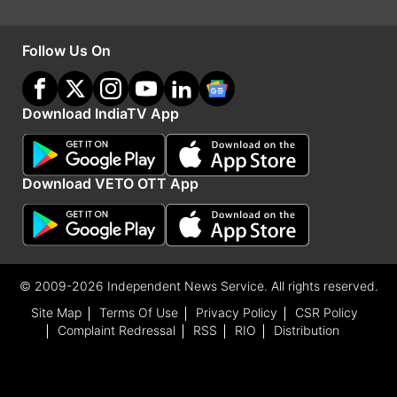
Follow Us On
क्या-क्या सरोगेसी में हुआ खर्च
इसके बाद जब सोहा ने उनसे पूछा कि सरोगेसी प्रक्रिया में
Download IndiaTV App
उन्हें क्या-क्या खर्च उठाने पड़े तो सनी ने बताया, 'हमने सरोगेट
मां को साप्ताहिक शुल्क दिया। उनके पति को भी छुट्टी पर
जाने के लिए पैसे दिए जाते थे। कुल मिलाकर, हमने बहुत पैसे
Download VETO OTT App
खर्च किए।' उन्होंने यह भी बताया कि इस रकम से सरोगेट ने
एक घर खरीदा और एक भव्य शादी रचाई। सनी लियोनी और
उनके पति डेनियल वेबर ने 2011 में शादी की थी। 2017 में
© 2009-2026 Independent News Service. All rights reserved.
उन्होंने बेटी निशा को गोद लिया और 2018 में उनके जुड़वां
Site Map
Terms Of Use
Privacy Policy
CSR Policy
बेटे नूह और अशर का जन्म सरोगेसी के माध्यम से हुआ। सनी
Complaint Redressal
RSS
RIO
Distribution
सोशल मीडिया पर अपने बच्चों के साथ बिताए पलों को अकसर
शेयर करती रहती हैं।