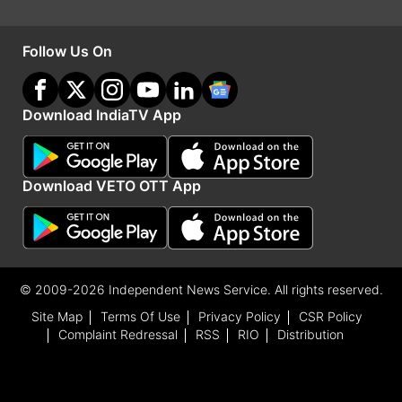
Follow Us On
Download IndiaTV App
Download VETO OTT App
दूसरी बार विदेश में फंसे लोगों को बचाया
© 2009-2026 Independent News Service. All rights reserved.
सांसद मितेश पटेल ने कहा," "हमारी दो बेटियां विदेश में मुसीबत
Site Map
Terms Of Use
Privacy Policy
CSR Policy
में थीं और मानव तस्करी का शिकार होने जा रही थीं। जैसे ही
Complaint Redressal
RSS
RIO
Distribution
परिवार ने मुझसे संपर्क किया, हमने तुरंत भारतीय दूतावास और
स्थानीय सेना की मदद से 'ऑपरेशन महीसागर 2.0' शुरू