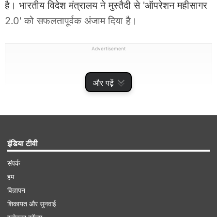
है। भारतीय विदेश मंत्रालय ने मुस्तैदी से 'ऑपरेशन महीसागर
2.0' को सफलतापूर्वक अंजाम दिया है।
Advertisement
और पढ़ें
इंडिया टीवी
संपर्क
हम
विज्ञापन
गुजरात के आणंद की दो सगी बहनें रोजगार की तलाश में
शिकायत और सुनवाई
थाइलैंड गई थीं। दोनों बहनों को थाइलैंड में काम दिलाने के