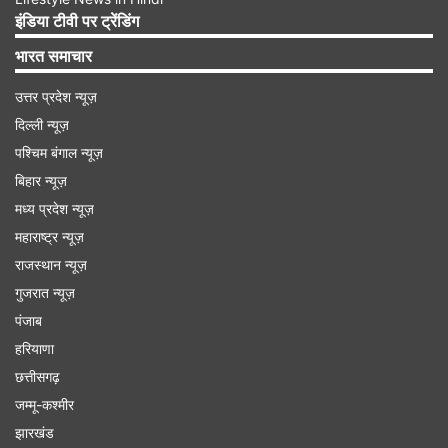
डिप्लोमैटिक दबाव के चलते लाओस आर्मी ने उस ठिकाने पर
इंडिया टीवी पर ट्रेंडिंग
छापेमारी की जहां बेटियों को बंधक बनाकर रखा गया था।
भारत समाचार
लाओस आर्मी और इंडियन एम्बेसी ने दोनों सगी बहनों को मानव
उत्तर प्रदेश न्यूज़
तस्करों के चंगुल से सुरक्षित छुड़ा लिया।
दिल्ली न्यूज़
पश्चिम बंगाल न्यूज़
Advertisement
बिहार न्यूज़
मध्य प्रदेश न्यूज़
महाराष्ट्र न्यूज़
राजस्थान न्यूज़
गुजरात न्यूज़
पंजाब
हरियाणा
छत्तीसगढ़
जम्मू-कश्मीर
झारखंड