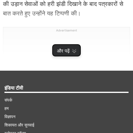
की उड़ान सेवाओं को हरी झंडी दिखाने के बाद पत्रकारों से
बात करते हुए उन्होंने यह टिप्पणी की।
Advertisement
और पढ़ें
इंडिया टीवी
संपर्क
हम
विज्ञापन
पश्चिमी मीडिया ने पायलटों को दोषी ठहराया
शिकायत और सुनवाई
उन्होंने कहा कि पश्चिमी मीडिया में अहमदाबाद एयर इंडिया