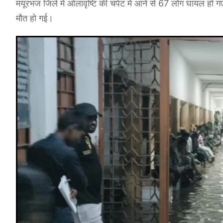
मयूरभंज जिले में ओलावृष्टि की चपेट में आने से 67 लोग घायल हो ग
मौत हो गई।