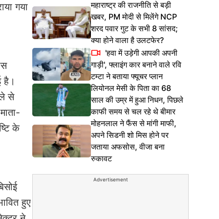
महाराष्ट्र की राजनीति से बड़ी
राया गया
खबर, PM मोदी से मिलेंगे NCP
शरद पवार गुट के सभी 8 सांसद;
क्या होने वाला है उलटफेर?
'हवा में उड़ेगी आपकी अपनी
गाड़ी', फ्लाइंग कार बनाने वाले रवि
ास
टम्टा ने बताया फ्यूचर प्लान
ई है।
लियोनल मेसी के पिता का 68
े से
साल की उम्र में हुआ निधन, पिछले
काफी समय से चल रहे थे बीमार
 माता-
मोहनलाल ने फैंस से मांगी माफी,
्टि के
अपने सिडनी शो मिस होने पर
जताया अफसोस, वीजा बना
रुकावट
Advertisement
बिसोई
भावित हुए
क्टर ने