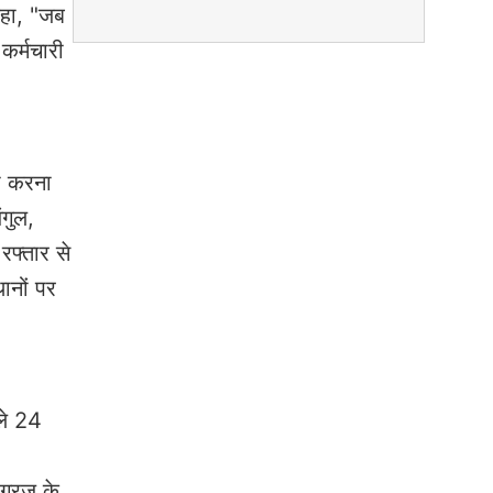
कहा, "जब
कर्मचारी
ा करना
ंगुल,
रफ्तार से
ानों पर
गले 24
 गरज के