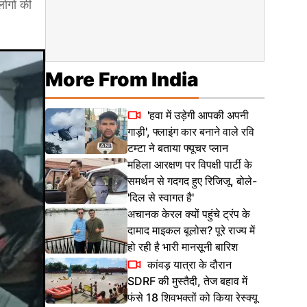
ोगों की
More From India
'हवा में उड़ेगी आपकी अपनी
गाड़ी', फ्लाइंग कार बनाने वाले रवि
टम्टा ने बताया फ्यूचर प्लान
महिला आरक्षण पर विपक्षी पार्टी के
समर्थन से गदगद हुए रिजिजू, बोले-
'दिल से स्वागत है'
अचानक केरल क्यों पहुंचे ट्रंप के
दामाद माइकल बूलोस? पूरे राज्य में
हो रही है भारी मानसूनी बारिश
कांवड़ यात्रा के दौरान
SDRF की मुस्तैदी, तेज बहाव में
फंसे 18 शिवभक्तों को किया रेस्क्यू