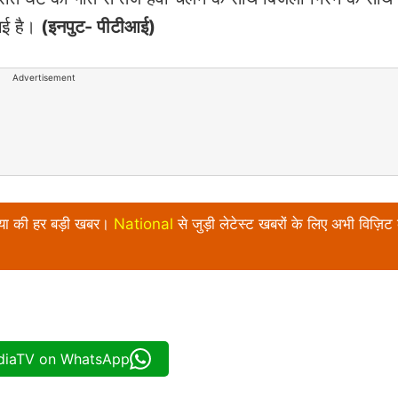
गई है।
(इनपुट- पीटीआई)
Advertisement
निया की हर बड़ी खबर।
National
से जुड़ी लेटेस्ट खबरों के लिए अभी विज़िट 
ndiaTV on WhatsApp