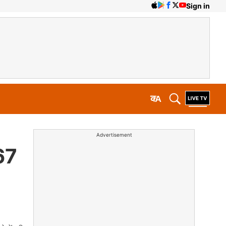
Sign in
क
A
Advertisement
 67