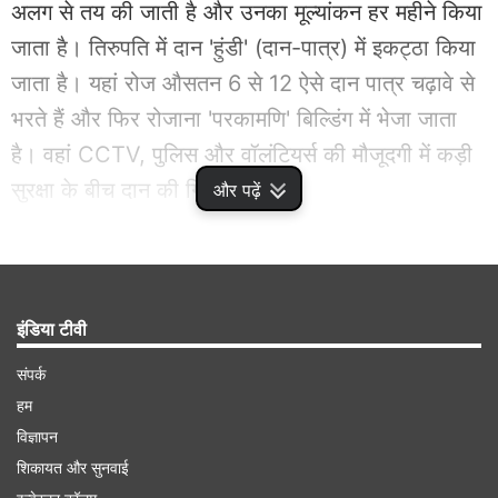
अलग से तय की जाती है और उनका मूल्यांकन हर महीने किया
जाता है। तिरुपति में दान 'हुंडी' (दान-पात्र) में इकट्ठा किया
जाता है। यहां रोज औसतन 6 से 12 ऐसे दान पात्र चढ़ावे से
भरते हैं और फिर रोजाना 'परकामणि' बिल्डिंग में भेजा जाता
है। वहां CCTV, पुलिस और वॉलंटियर्स की मौजूदगी में कड़ी
सुरक्षा के बीच दान की गिनती होती है।
और पढ़ें
Advertisement
इंडिया टीवी
संपर्क
हम
विज्ञापन
शिकायत और सुनवाई