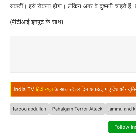
सकतीं। इसे रोकना होगा। लेकिन अगर वे दुश्मनी चाहते हैं, त
(पीटीआई इनपुट के साथ)
India TV
हिंदी न्यूज़
के साथ रहें हर दिन अपडेट, पाएं देश और दु
farooq abdullah
Pahalgam Terror Attack
jammu and k
Follow I