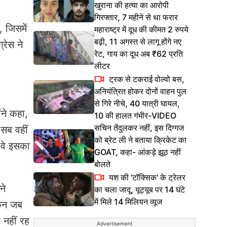
खुराना की हत्या का आरोपी
गिरफ्तार, 7 महीने से था फरार
, जिसमें
महाराष्ट्र में दूध की कीमत 2 रुपये
बढ़ी, 11 अगस्त से लागू होंगे नए
्रेस ने
रेट, गाय का दूध अब ₹62 प्रति
लीटर
ट्रक से टकराई वोल्वो बस,
अनियंत्रित होकर दोनों वाहन पुल
से गिरे नीचे, 40 यात्री घायल,
ंने कहा,
10 की हालत गंभीर-VIDEO
सचिन तेंदुलकर नहीं, इस दिग्गज
सब वहीं
को ब्रेट ली ने बताया क्रिकेट का
 वे इसका
GOAT, कहा- आंकड़े झूठ नहीं
बोलते
यश की 'टॉक्सिक' के ट्रेलर
ने
का चला जादू, यूट्यूब पर 14 घंटे
में मिले 14 मिलियन व्यूज
किन जब
ी नहीं रह
Advertisement