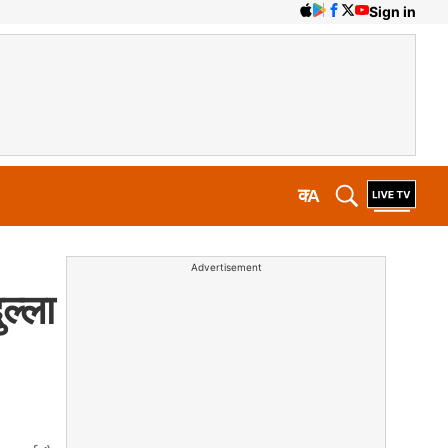
Sign in
क
A
Advertisement
ुल्ला