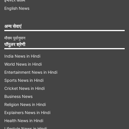
इन्वेस्टर कॉलम
कपड़े से साफ भी कर सकते हैं। वहीं अगर आप अपने पैरों की
English News
दुर्गंध से परेशान हैं तो इसमें सिरका आपकी मदद कर सकता
अन्य सेवाएं
है। इसके लिए एक बाल्टी गर्म पानी लें उसके बाद इसमें सेब का
सिरका डाल दें। अब अपने पैरों को इस पानी में थोड़ी देर के
मौसम पूर्वानुमान
पॉपुलर श्रेणी
लिए रहने दें। इससे बदबू गायब हो जाएगा।
India News in Hindi
Advertisement
World News in Hindi
Entertainment News in Hindi
Sports News in Hindi
Cricket News in Hindi
Business News
Religion News in Hindi
Explainers News in Hindi
Health News in Hindi
Lifestyle News in Hindi